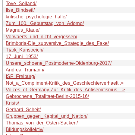
Tove_Soiland/
Ilse_Bindseil/
kritische_psychologie_halle/
Zum_100._Geburtstag_von_Adorno/
Magnus_Klaue/
Vorwaerts_und_nicht_vergessen/
Brimboria-Die_subversive_Strategie_des_Fake/
Tjark_Kunstreich/
17_Juni_1953/
Unsere_schoene_Postmoderne-Oldenburg-2017/
Andrea_Trumann/
ISF_Freiburg/
Not_a_Compliment-Kritik_des_Geschlechterverhaelt..>
Voices_of_Germany-Zur_Kritik_des_Antisemitismus_..>
Gebrochene_Totalitaet-Berlin-2015-16/
Krisis/
Gerhard_Scheit/
Gruppen_gegen_Kapital_und_Nation/
Thomas_von_der_Osten-Sacken/
Bildungskollektiv/