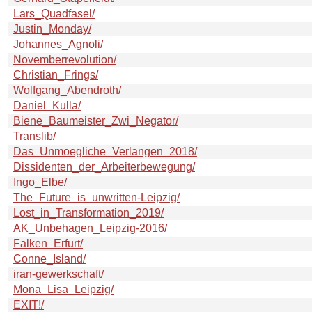
Lars_Quadfasel/
Justin_Monday/
Johannes_Agnoli/
Novemberrevolution/
Christian_Frings/
Wolfgang_Abendroth/
Daniel_Kulla/
Biene_Baumeister_Zwi_Negator/
Translib/
Das_Unmoegliche_Verlangen_2018/
Dissidenten_der_Arbeiterbewegung/
Ingo_Elbe/
The_Future_is_unwritten-Leipzig/
Lost_in_Transformation_2019/
AK_Unbehagen_Leipzig-2016/
Falken_Erfurt/
Conne_Island/
iran-gewerkschaft/
Mona_Lisa_Leipzig/
EXIT!/