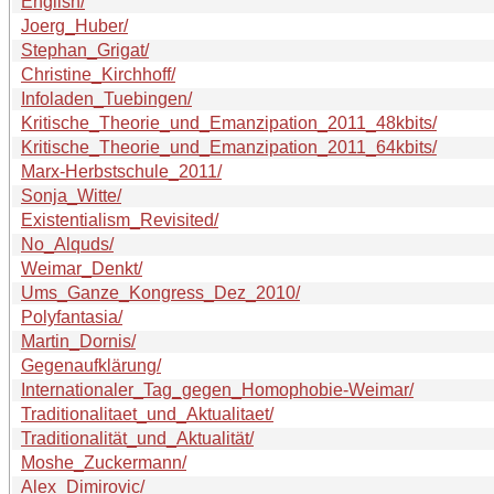
English/
Joerg_Huber/
Stephan_Grigat/
Christine_Kirchhoff/
Infoladen_Tuebingen/
Kritische_Theorie_und_Emanzipation_2011_48kbits/
Kritische_Theorie_und_Emanzipation_2011_64kbits/
Marx-Herbstschule_2011/
Sonja_Witte/
Existentialism_Revisited/
No_Alquds/
Weimar_Denkt/
Ums_Ganze_Kongress_Dez_2010/
Polyfantasia/
Martin_Dornis/
Gegenaufklärung/
Internationaler_Tag_gegen_Homophobie-Weimar/
Traditionalitaet_und_Aktualitaet/
Traditionalität_und_Aktualität/
Moshe_Zuckermann/
Alex_Dimirovic/