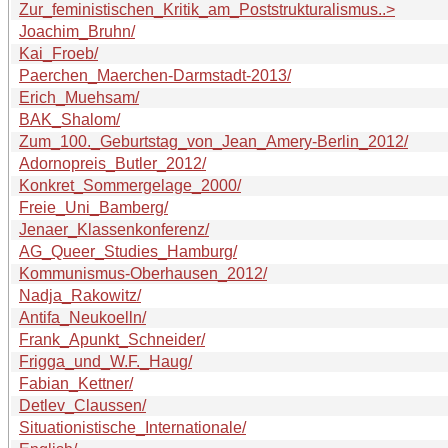
Zur_feministischen_Kritik_am_Poststrukturalismus..>
Joachim_Bruhn/
Kai_Froeb/
Paerchen_Maerchen-Darmstadt-2013/
Erich_Muehsam/
BAK_Shalom/
Zum_100._Geburtstag_von_Jean_Amery-Berlin_2012/
Adornopreis_Butler_2012/
Konkret_Sommergelage_2000/
Freie_Uni_Bamberg/
Jenaer_Klassenkonferenz/
AG_Queer_Studies_Hamburg/
Kommunismus-Oberhausen_2012/
Nadja_Rakowitz/
Antifa_Neukoelln/
Frank_Apunkt_Schneider/
Frigga_und_W.F._Haug/
Fabian_Kettner/
Detlev_Claussen/
Situationistische_Internationale/