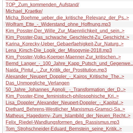
TOP_Zum_kommenden_Aufstand/
Michael_Kraetke/
Micha_Boehme_ueber_die_kritische_Relevanz_der_Ps..>
Wolfram_Ette_-_Widerstand_ohne_Hoffnung.mp3
Kim_Posster-Der_Wille_Zur_Maennlichkeit_und_sein..>
Kim_Posster-Das_schwache_Geschlecht-Zu_Geschicht..>
Karina_Korecky-Ueber_Gebaerfaehigkeit-Zur_Naturg..>
Lena_Kirsch-Die_Logik_der_Misogynie-2018.mp3
Kim_Posster-Volks-Koerper-Maenner-Zur_kritischen..>
Bernd_Langer_-_100_Jahre_Kapp_Putsch_und_Gegenwe..
Naida_Pintul_-_Zur_Kritik_der_Prostitution.mp3
Alexander_Neupert_Doppler_-_Kairos_Kritische_The..>
Das_Unmoegliche_Verlangen
50_Jahre_Johannes_Agnoli_ -_Transformation_der_D..>
Kim_Posster-Eine_feministisch-philosophische_Kri..>
Lisa_Doppler_Alexander_Neupert-Doppler_-_Kapital..>
Diethard_Behrens-Westlicher_Marxismus-Gramsci-Sa..>
Matheus_Hagedorny- Zum_Islambild_der_Neuen_Recht..>
Felix_Riedel-Wandlungsformen_des_Rassismus.mp3
Tom_Strohschneider-Eduard_Bernstein_seine_Kritik..>