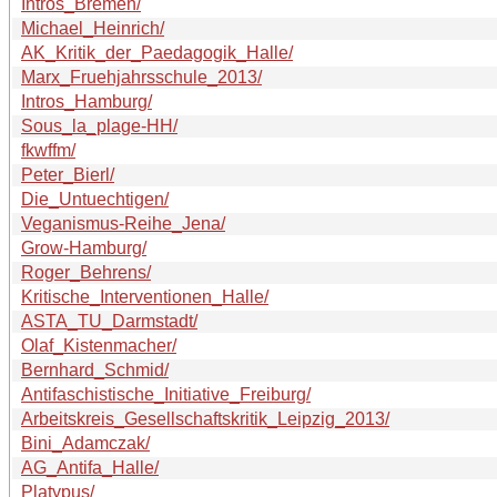
Intros_Bremen/
Michael_Heinrich/
AK_Kritik_der_Paedagogik_Halle/
Marx_Fruehjahrsschule_2013/
Intros_Hamburg/
Sous_la_plage-HH/
fkwffm/
Peter_Bierl/
Die_Untuechtigen/
Veganismus-Reihe_Jena/
Grow-Hamburg/
Roger_Behrens/
Kritische_Interventionen_Halle/
ASTA_TU_Darmstadt/
Olaf_Kistenmacher/
Bernhard_Schmid/
Antifaschistische_Initiative_Freiburg/
Arbeitskreis_Gesellschaftskritik_Leipzig_2013/
Bini_Adamczak/
AG_Antifa_Halle/
Platypus/