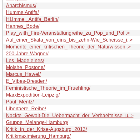
Anarchismus/
HummelAntifa/
HUmmel_Antifa_Berlin/
Hannes_Bode/
Play_with_Fire-Veranstaltungreihe_zu_Pop_und_Pol..>
Auf_einer_Skala_von_eins_bis_zehn-Wie_Scheisse_i..>
Momente_einer_kritischen_Theorie_der_Naturwissen..>
200-Jahre-Wagner/
Les_Madeleines/
Moishe_Postone/
Marcus_Hawel/
E_Vibes-Dresden/
Feministische_Theorie_im_Fruehling/
MarxExpedition-Leipzig/
Paul_Mentz/
Libertaere_Reihe/
Nackte_Gewalt-Die_Uebermacht_der_Verhaeltnisse_u..>
Gruppe_Melange-Hamburg/
Kritik_in_der_Krise-Augsburg_2013/
Kritikmaximierung_Hamburg/