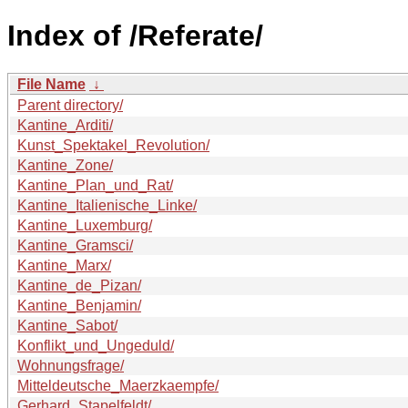
Index of /Referate/
File Name
↓
Parent directory/
Kantine_Arditi/
Kunst_Spektakel_Revolution/
Kantine_Zone/
Kantine_Plan_und_Rat/
Kantine_Italienische_Linke/
Kantine_Luxemburg/
Kantine_Gramsci/
Kantine_Marx/
Kantine_de_Pizan/
Kantine_Benjamin/
Kantine_Sabot/
Konflikt_und_Ungeduld/
Wohnungsfrage/
Mitteldeutsche_Maerzkaempfe/
Gerhard_Stapelfeldt/