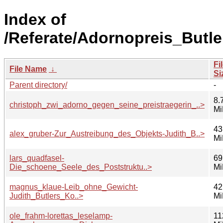
Index of
/Referate/Adornopreis_Butle
Fi
File Name
↓
Si
Parent directory/
-
8.
christoph_zwi_adorno_gegen_seine_preistraegerin_..>
Mi
43
alex_gruber-Zur_Austreibung_des_Objekts-Judith_B..>
Mi
lars_quadfasel-
69
Die_schoene_Seele_des_Poststruktu..>
Mi
magnus_klaue-Leib_ohne_Gewicht-
42
Judith_Butlers_Ko..>
Mi
ole_frahm-lorettas_leselamp-
11