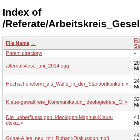
Index of
/Referate/Arbeitskreis_Gesel
Fi
File Name
↓
Si
Parent directory/
-
20
alternativlose_uni_2014.ogg
Mi
24
Hochschulreform_als_Waffe_in_der_Standortkonkurr..>
Mi
32
Klaue-gewaltfreie_Kommunikation_ideologiefreie_G..>
Mi
Die_ueberfluessigen_Ideologen-Magnus-Klaue-
41
disku..>
Mi
44
Grigat-Alles_neu_mit_Rohani-Diskussion.mp3