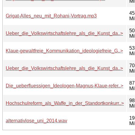
Mi
45
Grigat-Alles_neu_mit_Rohani-Vortrag.mp3
Mi
50
Ueber_die_Volkswirtschaftslehre_als_die_Kunst_da..>
Mi
53
Klaue-gewaltfreie_Kommunikation_ideologiefreie_G..>
Mi
70
Ueber_die_Volkswirtschaftslehre_als_die_Kunst_da..>
Mi
87
Die_ueberfluessigen_Ideologen-Magnus-Klaue-refer..>
Mi
98
Hochschulreform_als_Waffe_in_der_Standortkonkurr..>
Mi
19
alternativlose_uni_2014.wav
Mi