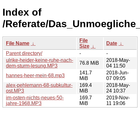
Index of
/Referate/Das_Unmoegliche
File
File Name
↓
Date
↓
Size
↓
Parent directory/
-
-
ulrike-heider-keine-ruhe-nach-
2018-May-
76.8 MiB
dem-sturm-lesung.MP3
04 11:50
141.7
2018-Jun-
hannes-heer-mein-68.mp3
MiB
07 09:05
alex-pehlemann-68-subkultur-
169.4
2018-May-
ost.MP3
MiB
24 10:37
im-osten-nichts-neues-50-
169.7
2019-Nov-
jahre-1968.MP3
MiB
11 19:06