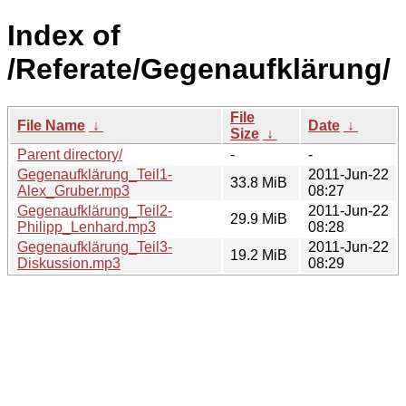
Index of
/Referate/Gegenaufklärung/
File
File Name
↓
Date
↓
Size
↓
Parent directory/
-
-
Gegenaufklärung_Teil1-
2011-Jun-22
33.8 MiB
Alex_Gruber.mp3
08:27
Gegenaufklärung_Teil2-
2011-Jun-22
29.9 MiB
Philipp_Lenhard.mp3
08:28
Gegenaufklärung_Teil3-
2011-Jun-22
19.2 MiB
Diskussion.mp3
08:29