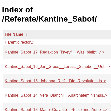
Index of
/Referate/Kantine_Sabot/
File Name
↓
Parent directory/
Kantine_Sabot_17_Redaktion_Tsveyfl__Was_bleibt_v..>
Kantine_Sabot_16_Jan_Groos__Larissa_Schober__Ueb..>
Kantine_Sabot_15_Johanna_Reif__Die_Revolution_is..>
Kantine_Sabot_14_Vera_Bianchi__Anarchafeminismus..>
Kantine_Sabot_13_Mario_Cravallo__Reise_ins_Auge_..>