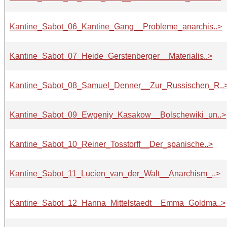
Kantine_Sabot_06_Kantine_Gang__Probleme_anarchis..>
Kantine_Sabot_07_Heide_Gerstenberger__Materialis..>
Kantine_Sabot_08_Samuel_Denner__Zur_Russischen_R..
Kantine_Sabot_09_Ewgeniy_Kasakow__Bolschewiki_un..>
Kantine_Sabot_10_Reiner_Tosstorff__Der_spanische..>
Kantine_Sabot_11_Lucien_van_der_Walt__Anarchism_..>
Kantine_Sabot_12_Hanna_Mittelstaedt__Emma_Goldma..>