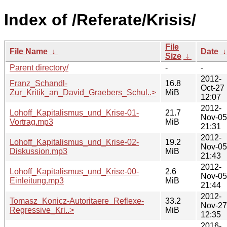
Index of /Referate/Krisis/
File
File Name
↓
Date
Size
↓
Parent directory/
-
-
2012-
Franz_Schandl-
16.8
Oct-27
Zur_Kritik_an_David_Graebers_Schul..>
MiB
12:07
2012-
Lohoff_Kapitalismus_und_Krise-01-
21.7
Nov-05
Vortrag.mp3
MiB
21:31
2012-
Lohoff_Kapitalismus_und_Krise-02-
19.2
Nov-05
Diskussion.mp3
MiB
21:43
2012-
Lohoff_Kapitalismus_und_Krise-00-
2.6
Nov-05
Einleitung.mp3
MiB
21:44
2012-
Tomasz_Konicz-Autoritaere_Reflexe-
33.2
Nov-27
Regressive_Kri..>
MiB
12:35
2016-