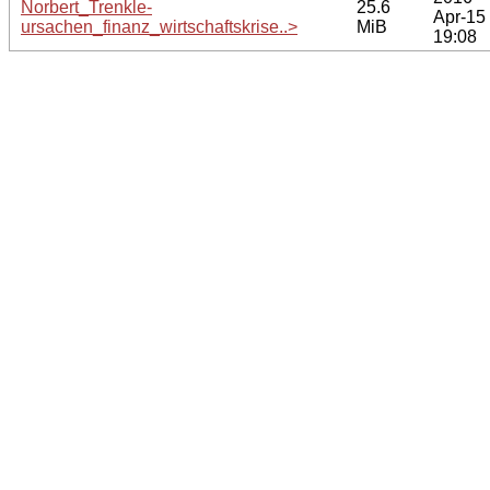
Norbert_Trenkle-
25.6
Apr-15
ursachen_finanz_wirtschaftskrise..>
MiB
19:08