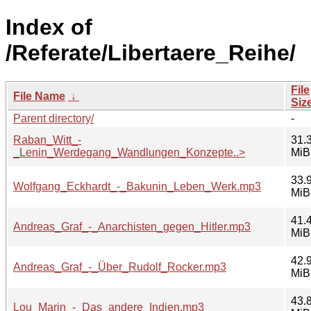
Index of
/Referate/Libertaere_Reihe/
File
File Name
↓
Siz
Parent directory/
-
Raban_Witt_-
31.
_Lenin_Werdegang_Wandlungen_Konzepte..>
MiB
33.
Wolfgang_Eckhardt_-_Bakunin_Leben_Werk.mp3
MiB
41.
Andreas_Graf_-_Anarchisten_gegen_Hitler.mp3
MiB
42.
Andreas_Graf_-_Über_Rudolf_Rocker.mp3
MiB
43.
Lou_Marin_-_Das_andere_Indien.mp3