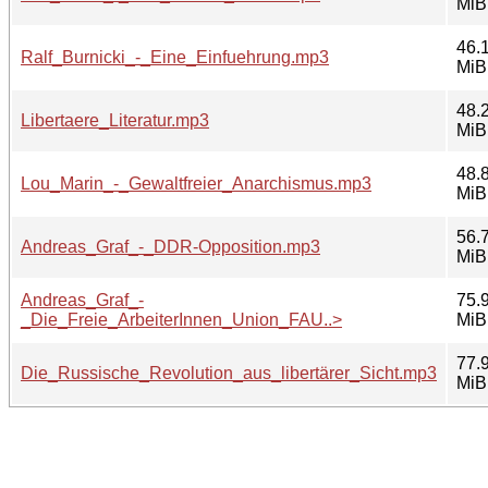
MiB
46.
Ralf_Burnicki_-_Eine_Einfuehrung.mp3
MiB
48.
Libertaere_Literatur.mp3
MiB
48.
Lou_Marin_-_Gewaltfreier_Anarchismus.mp3
MiB
56.
Andreas_Graf_-_DDR-Opposition.mp3
MiB
Andreas_Graf_-
75.
_Die_Freie_ArbeiterInnen_Union_FAU..>
MiB
77.
Die_Russische_Revolution_aus_libertärer_Sicht.mp3
MiB