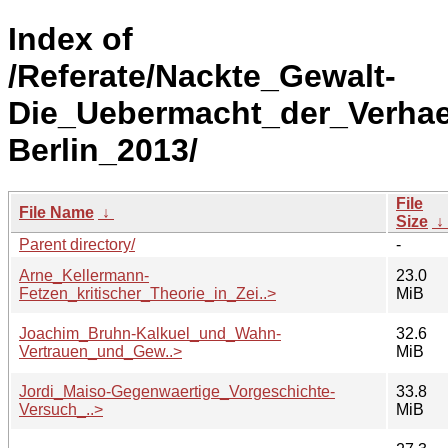
Index of
/Referate/Nackte_Gewalt-
Die_Uebermacht_der_Verhael
Berlin_2013/
File
File Name
↓
Size
↓
Parent directory/
-
Arne_Kellermann-
23.0
Fetzen_kritischer_Theorie_in_Zei..>
MiB
Joachim_Bruhn-Kalkuel_und_Wahn-
32.6
Vertrauen_und_Gew..>
MiB
Jordi_Maiso-Gegenwaertige_Vorgeschichte-
33.8
Versuch_..>
MiB