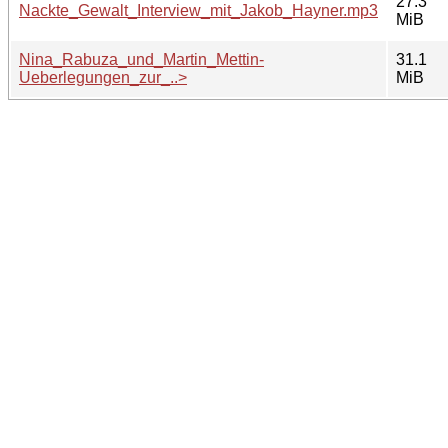
27.3
Nackte_Gewalt_Interview_mit_Jakob_Hayner.mp3
MiB
Nina_Rabuza_und_Martin_Mettin-
31.1
Ueberlegungen_zur_..>
MiB