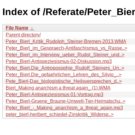
Index of /Referate/Peter_Bier
File Name
↓
Parent directory/
Peter_Bierl_Kritik_Rudolph_Steiner-Bremen-2013.WMA
Peter_Bierl_im_Gespraech-Antifaschismus_vs_Rasse..>
Peter_Bierl_im_Interview_ueber_Rudol_Steiner_und..>
Peter_Bierl-Antispeziesismus-02-Diskussion.mp3
Peter_Bierl.Die_Antroposophie_Rudolf_Steiners_Un..>
Peter_Bierl.Die_gefaehrlichen_Lehren_des_Silvio_..>
Pete_Bierl-Das_biologistische_Heilsversprechen_d..>
Bierl_Making anarchism a threat again_ (1).WMA
Peter_Bierl-Antispeziesismus-01-Vortrag.mp3
Peter_Bierl-Gruene_Braune-Umwelt-Tier-Heimatschu..>
Peter_Bierl_-_Making_anarchism_a_threat_again.mp3
peter_bierl-heribert_schiedel-Zinskritik_Widersp..>