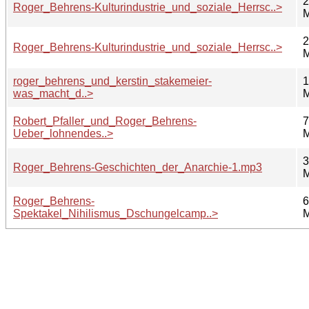
2
Roger_Behrens-Kulturindustrie_und_soziale_Herrsc..>
2
Roger_Behrens-Kulturindustrie_und_soziale_Herrsc..>
roger_behrens_und_kerstin_stakemeier-
1
was_macht_d..>
Robert_Pfaller_und_Roger_Behrens-
7
Ueber_lohnendes..>
3
Roger_Behrens-Geschichten_der_Anarchie-1.mp3
Roger_Behrens-
6
Spektakel_Nihilismus_Dschungelcamp..>