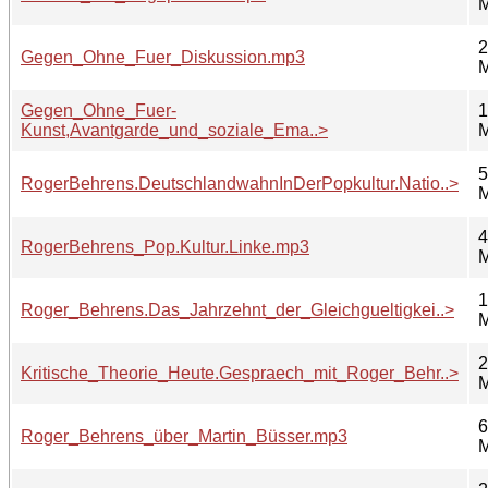
2
Gegen_Ohne_Fuer_Diskussion.mp3
Gegen_Ohne_Fuer-
1
Kunst,Avantgarde_und_soziale_Ema..>
5
RogerBehrens.DeutschlandwahnInDerPopkultur.Natio..>
4
RogerBehrens_Pop.Kultur.Linke.mp3
1
Roger_Behrens.Das_Jahrzehnt_der_Gleichgueltigkei..>
2
Kritische_Theorie_Heute.Gespraech_mit_Roger_Behr..>
6
Roger_Behrens_über_Martin_Büsser.mp3