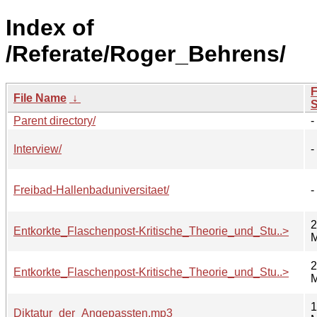
Index of
/Referate/Roger_Behrens/
F
File Name
↓
S
Parent directory/
-
Interview/
-
Freibad-Hallenbaduniversitaet/
-
2
Entkorkte_Flaschenpost-Kritische_Theorie_und_Stu..>
2
Entkorkte_Flaschenpost-Kritische_Theorie_und_Stu..>
1
Diktatur_der_Angepassten.mp3