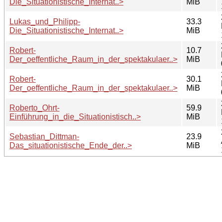
Die_Situationistische_Internat..>
MiB
Lukas_und_Philipp-
33.3
Die_Situationistische_Internat..>
MiB
Robert-
10.7
Der_oeffentliche_Raum_in_der_spektakulaer..>
MiB
Robert-
30.1
Der_oeffentliche_Raum_in_der_spektakulaer..>
MiB
Roberto_Ohrt-
59.9
Einführung_in_die_Situationistisch..>
MiB
Sebastian_Dittman-
23.9
Das_situationistische_Ende_der..>
MiB