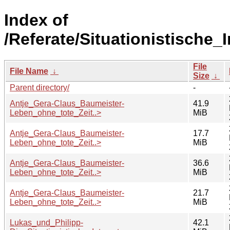
Index of
/Referate/Situationistische_I
File
File Name
↓
Size
↓
Parent directory/
-
Antje_Gera-Claus_Baumeister-
41.9
Leben_ohne_tote_Zeit..>
MiB
Antje_Gera-Claus_Baumeister-
17.7
Leben_ohne_tote_Zeit..>
MiB
Antje_Gera-Claus_Baumeister-
36.6
Leben_ohne_tote_Zeit..>
MiB
Antje_Gera-Claus_Baumeister-
21.7
Leben_ohne_tote_Zeit..>
MiB
Lukas_und_Philipp-
42.1