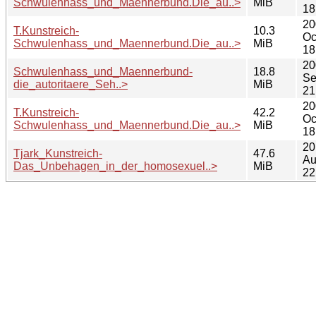
Schwulenhass_und_Maennerbund.Die_au..>
MiB
18
20
T.Kunstreich-
10.3
Oc
Schwulenhass_und_Maennerbund.Die_au..>
MiB
18
20
Schwulenhass_und_Maennerbund-
18.8
Se
die_autoritaere_Seh..>
MiB
21
20
T.Kunstreich-
42.2
Oc
Schwulenhass_und_Maennerbund.Die_au..>
MiB
18
20
Tjark_Kunstreich-
47.6
Au
Das_Unbehagen_in_der_homosexuel..>
MiB
22