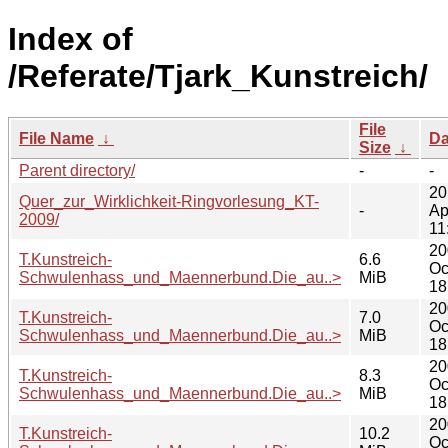
Index of
/Referate/Tjark_Kunstreich/
File
File Name
↓
Da
Size
↓
Parent directory/
-
-
20
Quer_zur_Wirklichkeit-Ringvorlesung_KT-
-
Ap
2009/
11
20
T.Kunstreich-
6.6
Oc
Schwulenhass_und_Maennerbund.Die_au..>
MiB
18
20
T.Kunstreich-
7.0
Oc
Schwulenhass_und_Maennerbund.Die_au..>
MiB
18
20
T.Kunstreich-
8.3
Oc
Schwulenhass_und_Maennerbund.Die_au..>
MiB
18
20
T.Kunstreich-
10.2
Oc