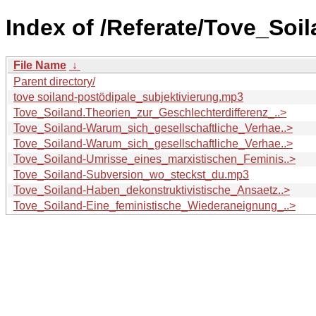
Index of /Referate/Tove_Soil
File Name
↓
Parent directory/
tove soiland-postödipale_subjektivierung.mp3
Tove_Soiland.Theorien_zur_Geschlechterdifferenz_..>
Tove_Soiland-Warum_sich_gesellschaftliche_Verhae..>
Tove_Soiland-Warum_sich_gesellschaftliche_Verhae..>
Tove_Soiland-Umrisse_eines_marxistischen_Feminis..>
Tove_Soiland-Subversion_wo_steckst_du.mp3
Tove_Soiland-Haben_dekonstruktivistische_Ansaetz..>
Tove_Soiland-Eine_feministische_Wiederaneignung_..>