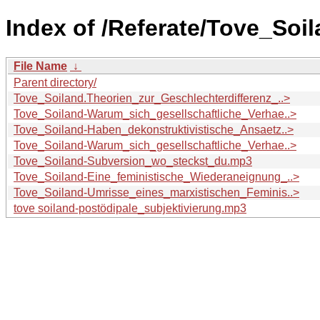
Index of /Referate/Tove_Soil
File Name
↓
Parent directory/
Tove_Soiland.Theorien_zur_Geschlechterdifferenz_..>
Tove_Soiland-Warum_sich_gesellschaftliche_Verhae..>
Tove_Soiland-Haben_dekonstruktivistische_Ansaetz..>
Tove_Soiland-Warum_sich_gesellschaftliche_Verhae..>
Tove_Soiland-Subversion_wo_steckst_du.mp3
Tove_Soiland-Eine_feministische_Wiederaneignung_..>
Tove_Soiland-Umrisse_eines_marxistischen_Feminis..>
tove soiland-postödipale_subjektivierung.mp3