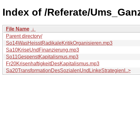
Index of /Referate/Ums_Ga
File Name
↓
Parent directory/
So14WasHeisstRadikaleKritikOrganisieren.mp3
Sa10KriseUndFinanzierung.mp3
So11GespenstKapitalismus.mp3
Fr20KrisenhaftigkeitDesKapitalismus.mp3
Sa20TransformationDesSozialenUndLinkeStrategienI..>