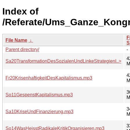
Index of
/Referate/Ums_Ganze_Kong
F
File Name
↓
S
Parent directory/
-
4
Sa20TransformationDesSozialenUndLinkeStrategienI..>
M
4
Fr20KrisenhaftigkeitDesKapitalismus.mp3
M
3
So11GespenstKapitalismus.mp3
M
3
Sa10KriseUndFinanzierung.mp3
M
3
So14WasHeisstRadikaleKritikOrganisieren.mp3