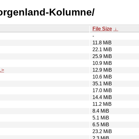
Morgenland-Kolumne/
File Size
↓
-
11.8 MiB
22.1 MiB
25.9 MiB
10.9 MiB
.>
12.9 MiB
10.6 MiB
35.1 MiB
17.0 MiB
14.4 MiB
11.2 MiB
8.4 MiB
5.1 MiB
6.5 MiB
23.2 MiB
2.3 MiB