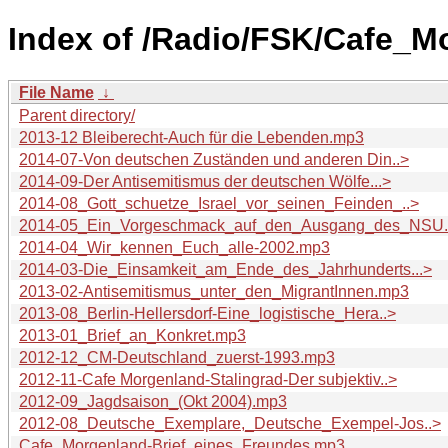
Index of /Radio/FSK/Cafe_
File Name
↓
Parent directory/
2013-12 Bleiberecht-Auch für die Lebenden.mp3
2014-07-Von deutschen Zuständen und anderen Din..>
2014-09-Der Antisemitismus der deutschen Wölfe...>
2014-08_Gott_schuetze_Israel_vor_seinen_Feinden_..>
2014-05_Ein_Vorgeschmack_auf_den_Ausgang_des_NSU.
2014-04_Wir_kennen_Euch_alle-2002.mp3
2014-03-Die_Einsamkeit_am_Ende_des_Jahrhunderts...>
2013-02-Antisemitismus_unter_den_MigrantInnen.mp3
2013-08_Berlin-Hellersdorf-Eine_logistische_Hera..>
2013-01_Brief_an_Konkret.mp3
2012-12_CM-Deutschland_zuerst-1993.mp3
2012-11-Cafe Morgenland-Stalingrad-Der subjektiv..>
2012-09_Jagdsaison_(Okt 2004).mp3
2012-08_Deutsche_Exemplare,_Deutsche_Exempel-Jos..>
Cafe_Morgenland-Brief_eines_Freundes.mp3