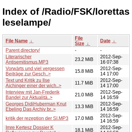
Index of /Radio/FSK/lorettas
leselampe/
File
File Name
↓
Date
↓
Size
↓
Parent directory/
-
-
Literarischer
2012-Sep-
23.2 MiB
Antisemitismus.MP3
16 07:38
Vorwärts und viel vergessen
2012-Sep-
15.8 MiB
Beiträge zur Gesch..>
14 17:00
Text und Kritik zu Ilse
2012-Sep-
11.7 MiB
Aichinger einer der wich..>
14 17:00
Interview mit Jan-Frederik
2012-Sep-
21.0 MiB
Bandel zur Aktualitä..>
14 16:59
Georges DidiHuberman Knut
2012-Sep-
13.3 MiB
Ebeling Das Archiv br..>
14 16:59
2012-Sep-
kritik der rezeption der SI.MP3
17.0 MiB
14 16:59
Imre Kertesz Dossier K
2012-Sep-
18.1 MiB