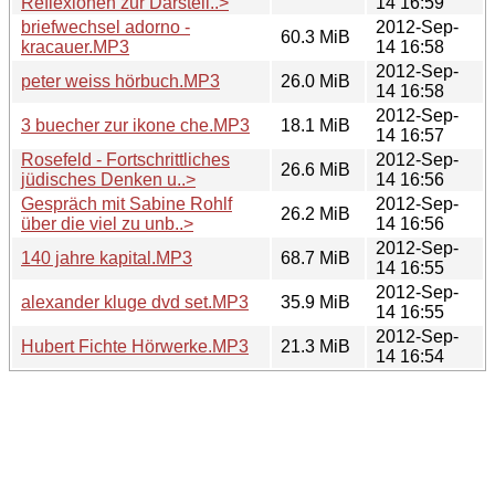
Reflexionen zur Darstell..>
14 16:59
briefwechsel adorno -
2012-Sep-
60.3 MiB
kracauer.MP3
14 16:58
2012-Sep-
peter weiss hörbuch.MP3
26.0 MiB
14 16:58
2012-Sep-
3 buecher zur ikone che.MP3
18.1 MiB
14 16:57
Rosefeld - Fortschrittliches
2012-Sep-
26.6 MiB
jüdisches Denken u..>
14 16:56
Gespräch mit Sabine Rohlf
2012-Sep-
26.2 MiB
über die viel zu unb..>
14 16:56
2012-Sep-
140 jahre kapital.MP3
68.7 MiB
14 16:55
2012-Sep-
alexander kluge dvd set.MP3
35.9 MiB
14 16:55
2012-Sep-
Hubert Fichte Hörwerke.MP3
21.3 MiB
14 16:54