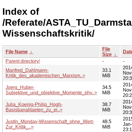
Index of
/Referate/ASTA_TU_Darmsta
Wissenschaftskritik/
File
File Name
↓
Dat
Size
↓
Parent directory/
-
-
201
Manfred_Dahlmann-
33.1
Nov
Kritik_des_akademischen_Marxism..>
MiB
20:
201
Joerg_Huber-
34.5
Nov
Subjektive_und_objektive_Momente_phy..>
MiB
20:
201
Julia_Koenig-Philip_Hogh-
38.7
Nov
Basisbanalitaeten_zu_ei..>
MiB
20:
201
JustIn_Monday-Wissenschaft_ohne_Wert-
48.5
Jan
Zur_Kritik_..>
MiB
23: