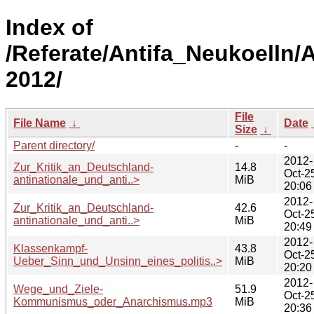
Index of
/Referate/Antifa_Neukoelln
2012/
File
File Name
↓
Date
Size
↓
Parent directory/
-
-
2012-
Zur_Kritik_an_Deutschland-
14.8
Oct-2
antinationale_und_anti..>
MiB
20:06
2012-
Zur_Kritik_an_Deutschland-
42.6
Oct-2
antinationale_und_anti..>
MiB
20:49
2012-
Klassenkampf-
43.8
Oct-2
Ueber_Sinn_und_Unsinn_eines_politis..>
MiB
20:20
2012-
Wege_und_Ziele-
51.9
Oct-2
Kommunismus_oder_Anarchismus.mp3
MiB
20:36