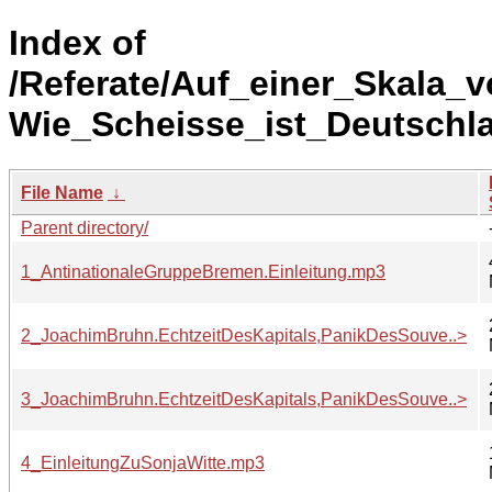
Index of
/Referate/Auf_einer_Skala_
Wie_Scheisse_ist_Deutschl
File Name
↓
Parent directory/
1_AntinationaleGruppeBremen.Einleitung.mp3
2_JoachimBruhn.EchtzeitDesKapitals,PanikDesSouve..>
3_JoachimBruhn.EchtzeitDesKapitals,PanikDesSouve..>
4_EinleitungZuSonjaWitte.mp3