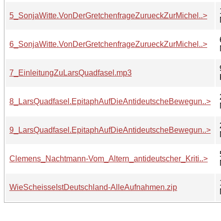
5_SonjaWitte.VonDerGretchenfrageZurueckZurMichel..>
6_SonjaWitte.VonDerGretchenfrageZurueckZurMichel..>
7_EinleitungZuLarsQuadfasel.mp3
8_LarsQuadfasel.EpitaphAufDieAntideutscheBewegun..>
9_LarsQuadfasel.EpitaphAufDieAntideutscheBewegun..>
Clemens_Nachtmann-Vom_Altern_antideutscher_Kriti..>
WieScheisseIstDeutschland-AlleAufnahmen.zip