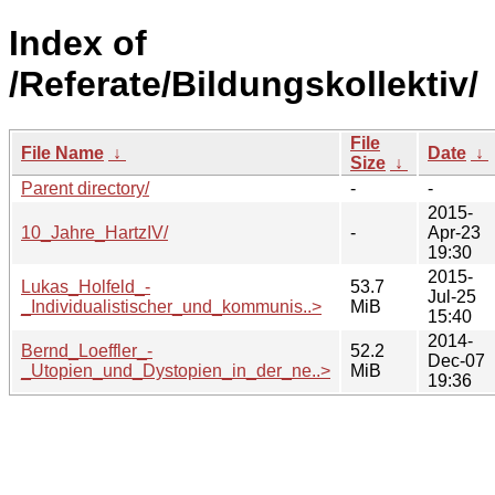
Index of
/Referate/Bildungskollektiv/
File
File Name
↓
Date
↓
Size
↓
Parent directory/
-
-
2015-
10_Jahre_HartzIV/
-
Apr-23
19:30
2015-
Lukas_Holfeld_-
53.7
Jul-25
_Individualistischer_und_kommunis..>
MiB
15:40
2014-
Bernd_Loeffler_-
52.2
Dec-07
_Utopien_und_Dystopien_in_der_ne..>
MiB
19:36