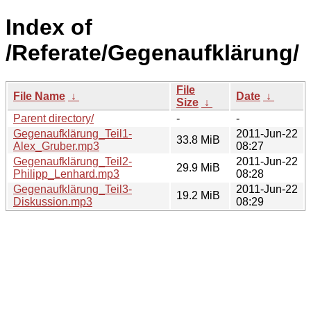
Index of
/Referate/Gegenaufklärung/
File
File Name
↓
Date
↓
Size
↓
Parent directory/
-
-
Gegenaufklärung_Teil1-
2011-Jun-22
33.8 MiB
Alex_Gruber.mp3
08:27
Gegenaufklärung_Teil2-
2011-Jun-22
29.9 MiB
Philipp_Lenhard.mp3
08:28
Gegenaufklärung_Teil3-
2011-Jun-22
19.2 MiB
Diskussion.mp3
08:29