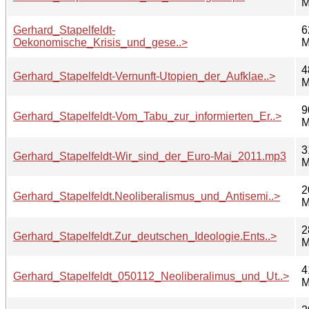
M
Gerhard_Stapelfeldt-
6
Oekonomische_Krisis_und_gese..>
M
4
Gerhard_Stapelfeldt-Vernunft-Utopien_der_Aufklae..>
M
9
Gerhard_Stapelfeldt-Vom_Tabu_zur_informierten_Er..>
M
3
Gerhard_Stapelfeldt-Wir_sind_der_Euro-Mai_2011.mp3
M
2
Gerhard_Stapelfeldt.Neoliberalismus_und_Antisemi..>
M
2
Gerhard_Stapelfeldt.Zur_deutschen_Ideologie.Ents..>
M
4
Gerhard_Stapelfeldt_050112_Neoliberalimus_und_Ut..>
M