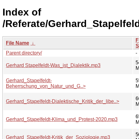
Index of
/Referate/Gerhard_Stapelfeld
F
File Name
↓
S
Parent directory/
-
5
Gerhard Stapelfeldt-Was_ist_Dialektik.mp3
M
Gerhard_Stapelfeldt-
5
Beherrschung_von_Natur_und_G..>
M
6
Gerhard_Stapelfeldt-Dialektische_Kritik_der_libe..>
M
6
Gerhard_Stapelfeldt-Klima_und_Protest-2020.mp3
M
5
Gerhard_Stapelfeldt-Kritik_der_Soziologie.mp3