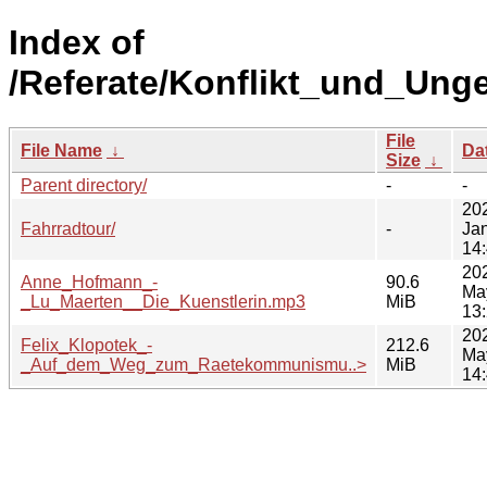
Index of
/Referate/Konflikt_und_Ung
File
File Name
↓
Da
Size
↓
Parent directory/
-
-
20
Fahrradtour/
-
Ja
14
20
Anne_Hofmann_-
90.6
Ma
_Lu_Maerten__Die_Kuenstlerin.mp3
MiB
13
20
Felix_Klopotek_-
212.6
Ma
_Auf_dem_Weg_zum_Raetekommunismu..>
MiB
14