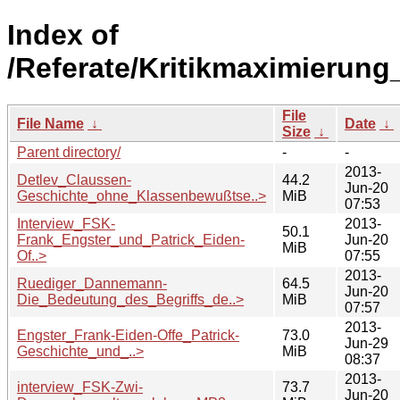
Index of
/Referate/Kritikmaximieru
File
File Name
↓
Date
↓
Size
↓
Parent directory/
-
-
2013-
Detlev_Claussen-
44.2
Jun-20
Geschichte_ohne_Klassenbewußtse..>
MiB
07:53
Interview_FSK-
2013-
50.1
Frank_Engster_und_Patrick_Eiden-
Jun-20
MiB
Of..>
07:55
2013-
Ruediger_Dannemann-
64.5
Jun-20
Die_Bedeutung_des_Begriffs_de..>
MiB
07:57
2013-
Engster_Frank-Eiden-Offe_Patrick-
73.0
Jun-29
Geschichte_und_..>
MiB
08:37
2013-
interview_FSK-Zwi-
73.7
Jun-20