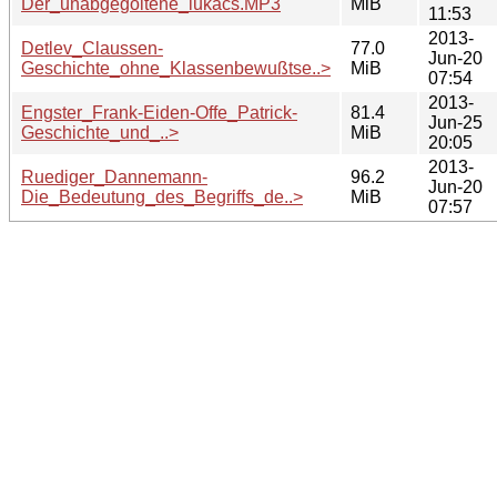
Der_unabgegoltene_lukacs.MP3
MiB
11:53
2013-
Detlev_Claussen-
77.0
Jun-20
Geschichte_ohne_Klassenbewußtse..>
MiB
07:54
2013-
Engster_Frank-Eiden-Offe_Patrick-
81.4
Jun-25
Geschichte_und_..>
MiB
20:05
2013-
Ruediger_Dannemann-
96.2
Jun-20
Die_Bedeutung_des_Begriffs_de..>
MiB
07:57