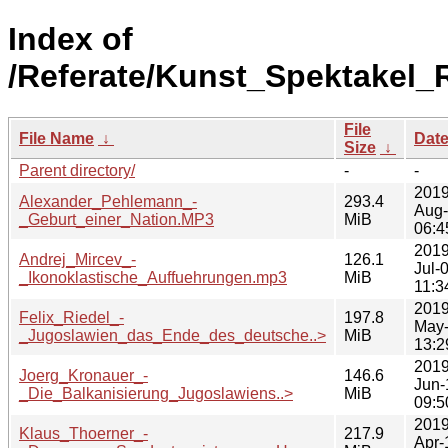
Index of
/Referate/Kunst_Spektakel_
File
File Name
↓
Dat
Size
↓
Parent directory/
-
-
2019
Alexander_Pehlemann_-
293.4
Aug
_Geburt_einer_Nation.MP3
MiB
06:4
2019
Andrej_Mircev_-
126.1
Jul-
_Ikonoklastische_Auffuehrungen.mp3
MiB
11:3
2019
Felix_Riedel_-
197.8
May
_Jugoslawien_das_Ende_des_deutsche..>
MiB
13:2
2019
Joerg_Kronauer_-
146.6
Jun-
_Die_Balkanisierung_Jugoslawiens..>
MiB
09:5
2019
Klaus_Thoerner_-
217.9
Apr-