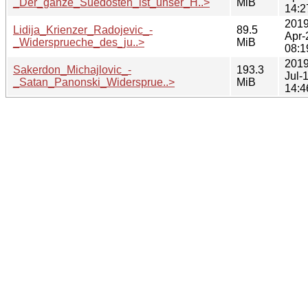
_Der_ganze_Suedosten_ist_unser_H..>
MiB
14:2
2019
Lidija_Krienzer_Radojevic_-
89.5
Apr-
_Widersprueche_des_ju..>
MiB
08:1
2019
Sakerdon_Michajlovic_-
193.3
Jul-
_Satan_Panonski_Widersprue..>
MiB
14:4