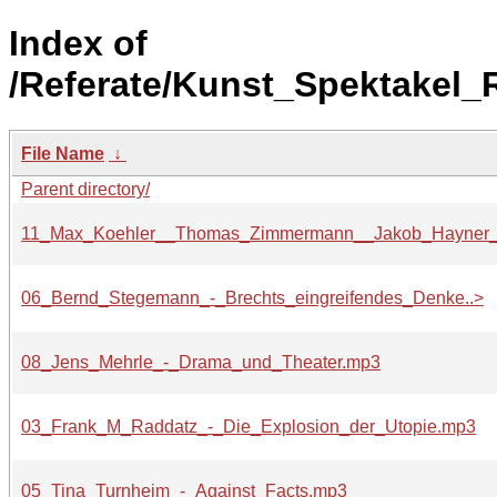
Index of
/Referate/Kunst_Spektakel_
File Name
↓
Parent directory/
11_Max_Koehler__Thomas_Zimmermann__Jakob_Hayner_
06_Bernd_Stegemann_-_Brechts_eingreifendes_Denke..>
08_Jens_Mehrle_-_Drama_und_Theater.mp3
03_Frank_M_Raddatz_-_Die_Explosion_der_Utopie.mp3
05_Tina_Turnheim_-_Against_Facts.mp3