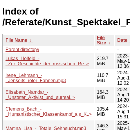
Index of
/Referate/Kunst_Spektakel_
File
File Name
↓
Date
Size
↓
Parent directory/
-
-
2023-
Lukas_Holfeld_-
219.7
May-
_Zur_Geschichte_der_russischen_Re..>
MiB
13:36
2024-
Irene_Lehmann_-
110.7
Aug-1
_Jenseits_roter_Fahnen.mp3
MiB
12:02
2024-
Elisabeth_Namdar_-
164.3
Aug-1
_Unsteter_Aktivist_und_surreal..>
MiB
14:20
2024-
Clemens_Bach_-
105.4
Aug-1
_Humanistischer_Klassenkampf_als_K..>
MiB
15:31
2025-
146.3
Martina_Lisa_-_Totale_Sehnsucht.mp3
May-