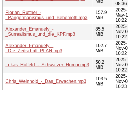
MiB
08:36
2025-
Florian_Ruttner_-
157.9
May-
_Pangermanismus_und_Behemoth.mp3
MiB
10:22
2025-
Alexander_Emanuely_-
85.5
Nov-0
_Surrealismus_und_die_KPF.mp3
MiB
10:22
2025-
Alexander_Emanuely_-
102.7
Nov-0
_Die_Zeitschrift_PLAN.mp3
MiB
10:22
2025-
50.2
Lukas_Holfeld_-_Schwarzer_Humor.mp3
Nov-0
MiB
10:22
2025-
103.5
Chris_Weinhold_-_Das_Erwachen.mp3
Nov-0
MiB
10:23