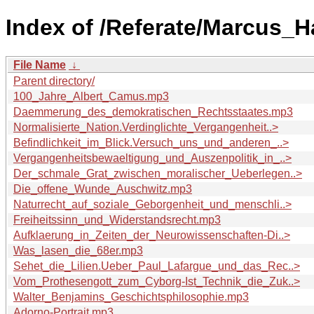
Index of /Referate/Marcus_H
File Name
↓
Parent directory/
100_Jahre_Albert_Camus.mp3
Daemmerung_des_demokratischen_Rechtsstaates.mp3
Normalisierte_Nation.Verdinglichte_Vergangenheit..>
Befindlichkeit_im_Blick.Versuch_uns_und_anderen_..>
Vergangenheitsbewaeltigung_und_Auszenpolitik_in_..>
Der_schmale_Grat_zwischen_moralischer_Ueberlegen..>
Die_offene_Wunde_Auschwitz.mp3
Naturrecht_auf_soziale_Geborgenheit_und_menschli..>
Freiheitssinn_und_Widerstandsrecht.mp3
Aufklaerung_in_Zeiten_der_Neurowissenschaften-Di..>
Was_lasen_die_68er.mp3
Sehet_die_Lilien.Ueber_Paul_Lafargue_und_das_Rec..>
Vom_Prothesengott_zum_Cyborg-Ist_Technik_die_Zuk..>
Walter_Benjamins_Geschichtsphilosophie.mp3
Adorno-Portrait.mp3