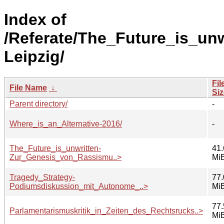
Index of
/Referate/The_Future_is_unw
Leipzig/
Fil
File Name
↓
Siz
Parent directory/
-
Where_is_an_Alternative-2016/
-
The_Future_is_unwritten-
41.
Zur_Genesis_von_Rassismu..>
Mi
Tragedy_Strategy-
77.
Podiumsdiskussion_mit_Autonome_..>
Mi
77.
Parlamentarismuskritik_in_Zeiten_des_Rechtsrucks..>
Mi