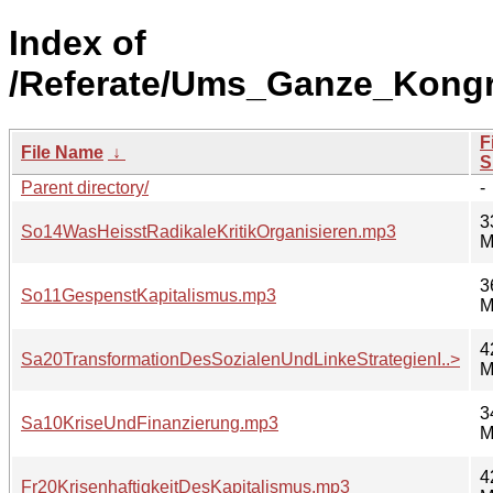
Index of
/Referate/Ums_Ganze_Kong
F
File Name
↓
S
Parent directory/
-
3
So14WasHeisstRadikaleKritikOrganisieren.mp3
M
3
So11GespenstKapitalismus.mp3
M
4
Sa20TransformationDesSozialenUndLinkeStrategienI..>
M
3
Sa10KriseUndFinanzierung.mp3
M
4
Fr20KrisenhaftigkeitDesKapitalismus.mp3