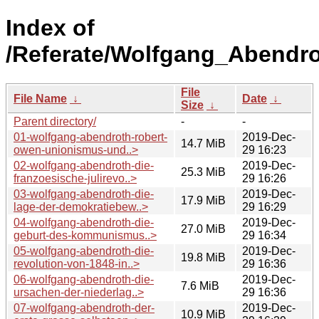
Index of
/Referate/Wolfgang_Abendr
File
File Name
↓
Date
↓
Size
↓
Parent directory/
-
-
01-wolfgang-abendroth-robert-
2019-Dec-
14.7 MiB
owen-unionismus-und..>
29 16:23
02-wolfgang-abendroth-die-
2019-Dec-
25.3 MiB
franzoesische-julirevo..>
29 16:26
03-wolfgang-abendroth-die-
2019-Dec-
17.9 MiB
lage-der-demokratiebew..>
29 16:29
04-wolfgang-abendroth-die-
2019-Dec-
27.0 MiB
geburt-des-kommunismus..>
29 16:34
05-wolfgang-abendroth-die-
2019-Dec-
19.8 MiB
revolution-von-1848-in..>
29 16:36
06-wolfgang-abendroth-die-
2019-Dec-
7.6 MiB
ursachen-der-niederlag..>
29 16:36
07-wolfgang-abendroth-der-
2019-Dec-
10.9 MiB