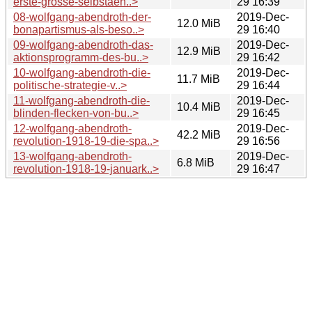
erste-grosse-selbstaen..>
29 16:39
08-wolfgang-abendroth-der-
2019-Dec-
12.0 MiB
bonapartismus-als-beso..>
29 16:40
09-wolfgang-abendroth-das-
2019-Dec-
12.9 MiB
aktionsprogramm-des-bu..>
29 16:42
10-wolfgang-abendroth-die-
2019-Dec-
11.7 MiB
politische-strategie-v..>
29 16:44
11-wolfgang-abendroth-die-
2019-Dec-
10.4 MiB
blinden-flecken-von-bu..>
29 16:45
12-wolfgang-abendroth-
2019-Dec-
42.2 MiB
revolution-1918-19-die-spa..>
29 16:56
13-wolfgang-abendroth-
2019-Dec-
6.8 MiB
revolution-1918-19-januark..>
29 16:47